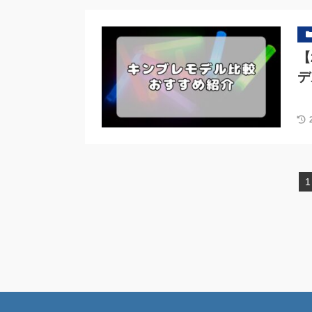
【
デ
1