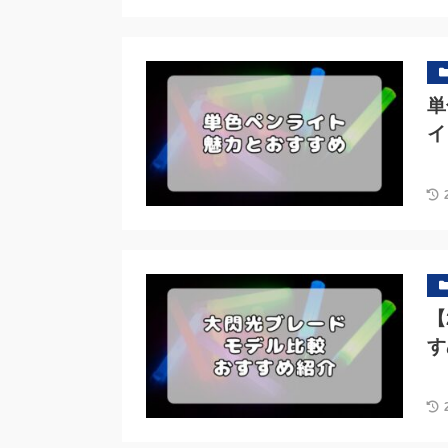
単
イ
【
す