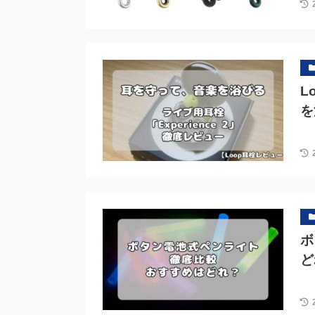
L
を
ボ
ど