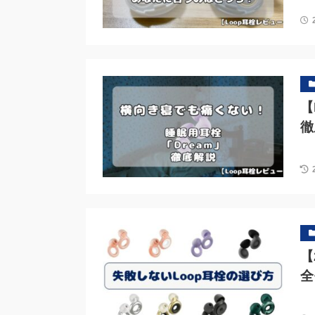
【
徹
【
全