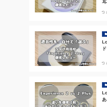
耳
L
ド
L
あ