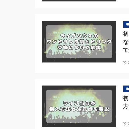
初
な
て
初
方