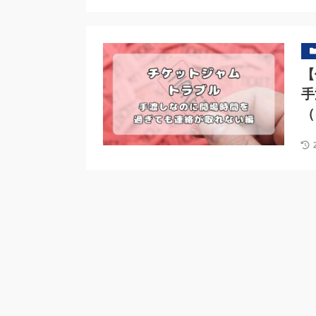
【
手
（