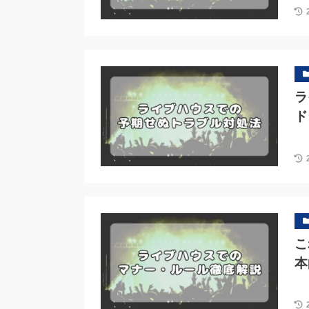
ラ
ド
こ
本