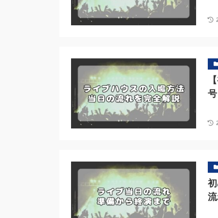
【
号
初
流