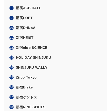
新宿ACB HALL
新宿LOFT
新宿DHNoA
新宿HEIST
新宿club SCIENCE
HOLIDAY SHINJUKU
SHINJUKU WALLY
Zirco Tokyo
新宿Biske
新宿ケントス
新宿NINE SPICES