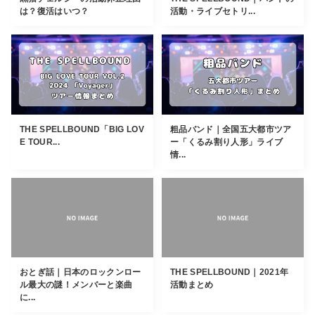
は？復活はいつ？
活動・ライブセトリ...
THE SPELLBOUND「BIG LOV
粗品バンド｜全国五大都市ツア
E TOUR...
ー「くるみ割り人形」ライブ
情...
おとぎ話｜日本のロックンロー
THE SPELLBOUND｜2021年
ル最大の謎！メンバーと楽曲
活動まとめ
に...