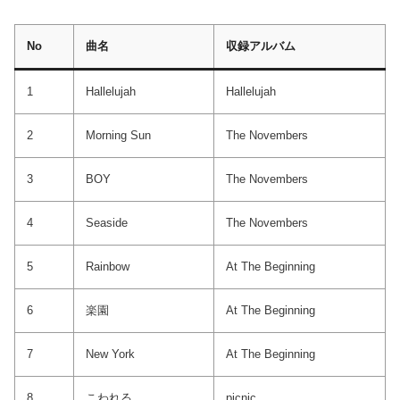
No
曲名
収録アルバム
1
Hallelujah
Hallelujah
2
Morning Sun
The Novembers
3
BOY
The Novembers
4
Seaside
The Novembers
5
Rainbow
At The Beginning
6
楽園
At The Beginning
7
New York
At The Beginning
8
こわれる
picnic