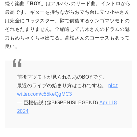
続く楽曲
「BOY」
はアルバムのリード曲。イントロから
最高です。ギターを持ちながらお立ち台に立つ小林さん
は完全にロックスター。隣で前後するケンゴマツモトの
それもたまりません。全編通して吉木さんのドラムの魅
力もめちゃくちゃ出てる。高松さんのコーラスもあって
良い。
前後マツモトが見られるあのBOYです。
最近のライブの始まり方はこれですね。
pic.t
witter.com/c55keQgMC3
— 巨根伝説 (@BIGPENISLEGEND)
April 18,
2024