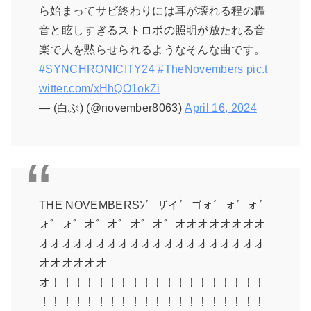
ら始まってサビ終わりには耳が壊れる程の轟
音と眩しすぎるストロボの照明が放たれる音
楽で人を黙らせられるようなそんな曲です。
#SYNCHRONICITY24
#TheNovembers
pic.t
witter.com/xHhQO1okZi
— (白ぶ) (@november8063)
April 16, 2024
THE NOVEMBERSﾝ゛ザイ゛ゴォ゛ォ゛ォ゛
ォ゛ォ゛オ゛オ゛オ゛オ゛オオオオオオオオ
オオオオオオオオオオオオオオオオオオオオ
オオオオオオ
オ！！！！！！！！！！！！！！！！！！！
！！！！！！！！！！！！！！！！！！！！