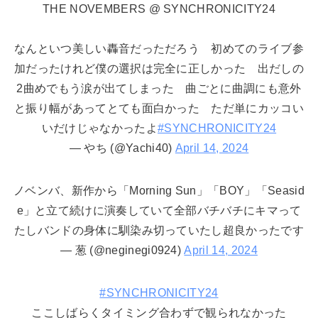
THE NOVEMBERS @ SYNCHRONICITY24
なんといつ美しい轟音だっただろう 初めてのライブ参
加だったけれど僕の選択は完全に正しかった 出だしの
2曲めでもう涙が出てしまった 曲ごとに曲調にも意外
と振り幅があってとても面白かった ただ単にカッコい
いだけじゃなかったよ
#SYNCHRONICITY24
— やち (@Yachi40)
April 14, 2024
ノベンバ、新作から「Morning Sun」「BOY」「Seasid
e」と立て続けに演奏していて全部バチバチにキマって
たしバンドの身体に馴染み切っていたし超良かったです
— 葱 (@neginegi0924)
April 14, 2024
#SYNCHRONICITY24
ここしばらくタイミング合わずで観られなかった