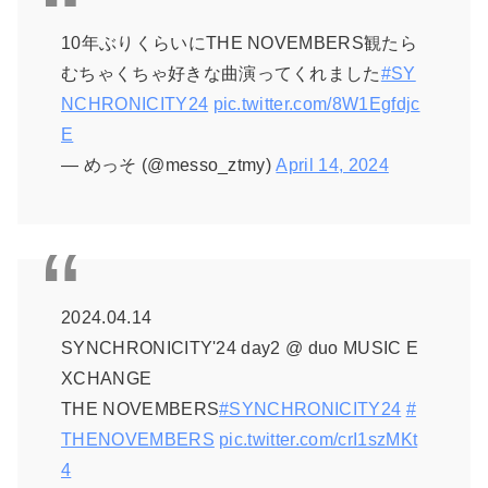
10年ぶりくらいにTHE NOVEMBERS観たら
むちゃくちゃ好きな曲演ってくれました
#SY
NCHRONICITY24
pic.twitter.com/8W1Egfdjc
E
— めっそ (@messo_ztmy)
April 14, 2024
2024.04.14
SYNCHRONICITY'24 day2 @ duo MUSIC E
XCHANGE
THE NOVEMBERS
#SYNCHRONICITY24
#
THENOVEMBERS
pic.twitter.com/crI1szMKt
4