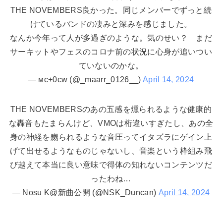
THE NOVEMBERS良かった。同じメンバーでずっと続
けているバンドの凄みと深みを感じました。
なんか今年って人が多過ぎのような。気のせい？ まだ
サーキットやフェスのコロナ前の状況に心身が追いつい
ていないのかな。
— мc+0сw (@_maarr_0126__)
April 14, 2024
THE NOVEMBERSのあの五感を燻られるような健康的
な轟音もたまらんけど、VMOは桁違いすぎたし、あの全
身の神経を嬲られるような音圧ってイタズラにゲイン上
げて出せるようなものじゃないし、音楽という枠組み飛
び越えて本当に良い意味で得体の知れないコンテンツだ
ったわね…
— Nosu K@新曲公開 (@NSK_Duncan)
April 14, 2024