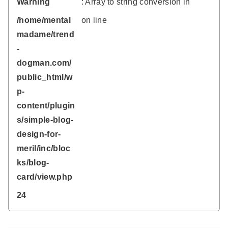
Warning
: Array to string conversion in
/home/mental
on line
madame/trend
-
dogman.com/
public_html/w
p-
content/plugin
s/simple-blog-
design-for-
meril/inc/bloc
ks/blog-
card/view.php
24