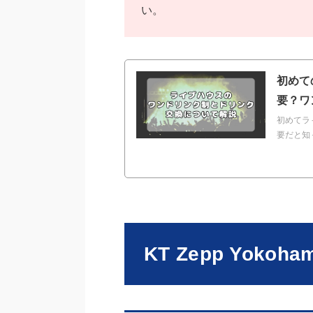
い。
初めて
要？ワ
初めてラ
要だと知
KT Zepp Yok