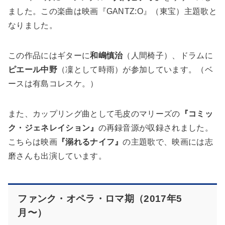
ました。この楽曲は映画『GANTZ:O』（東宝）主題歌と
なりました。
この作品にはギターに
和嶋慎治
（人間椅子）、ドラムに
ピエール中野
（凜として時雨）が参加しています。（ベ
ースは有島コレスケ。）
また、カップリング曲として毛皮のマリーズの
『コミッ
ク・ジェネレイション』
の再録音源が収録されました。
こちらは映画
『溺れるナイフ』
の主題歌で、映画には志
磨さんも出演しています。
ファンク・オペラ・ロマ期（2017年5
月〜）