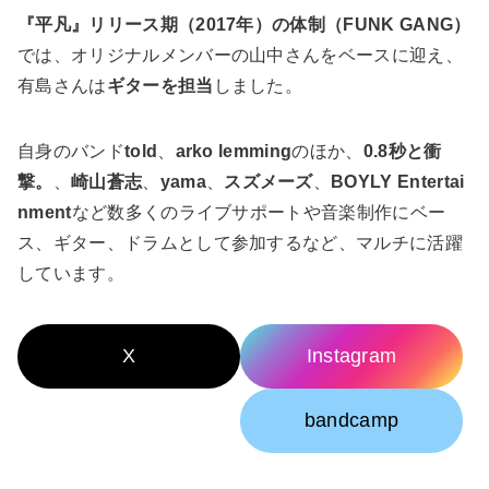
『平凡』リリース期（2017年）の体制（FUNK GANG）
では、オリジナルメンバーの山中さんをベースに迎え、
有島さんは
ギターを担当
しました。
自身のバンド
told
、
arko lemming
のほか、
0.8秒と衝
撃。
、
崎山蒼志
、
yama
、
スズメーズ
、
BOYLY Entertai
nment
など数多くのライブサポートや音楽制作にベー
ス、ギター、ドラムとして参加するなど、マルチに活躍
しています。
X
Instagram
note
bandcamp